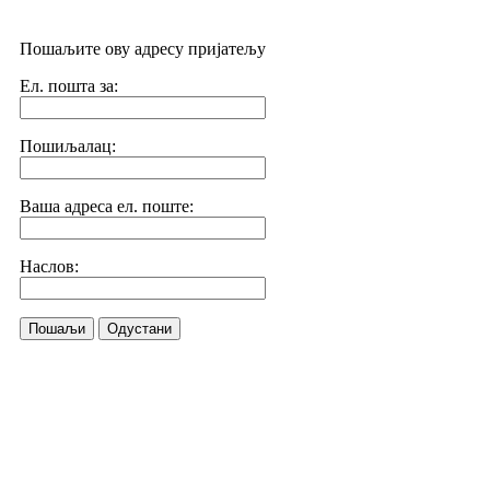
Пошаљите ову адресу пријатељу
Ел. пошта за:
Пошиљалац:
Ваша адреса ел. поште:
Наслов:
Пошаљи
Одустани