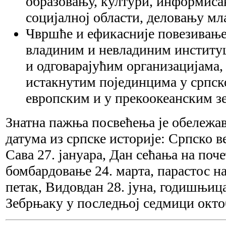
образовању, култури, информиса
социјалној области, деловању мл
Чвршће и ефикасније повезивање
владиним и невладиним институ
и одговарајућим организацијама,
истакнутим појединцима у српско
европским и у прекоокеанским 
Знатна пажња посвећења је обележа
датума из српске историје: Српско ве
Сава 27. јануара, Дан сећања на по
бомбардовање 24. марта, парастос н
петак, Видовдан 28. јуна, годишњиц
Зебрњаку у последњој седмици окто