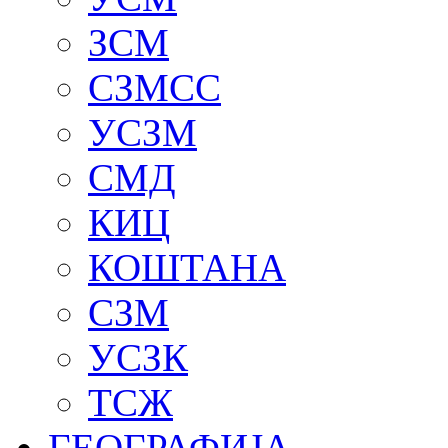
ЗСМ
СЗМСС
УСЗМ
СМД
КИЦ
КОШТАНА
СЗМ
УСЗК
ТСЖ
ГЕОГРАФИЈА