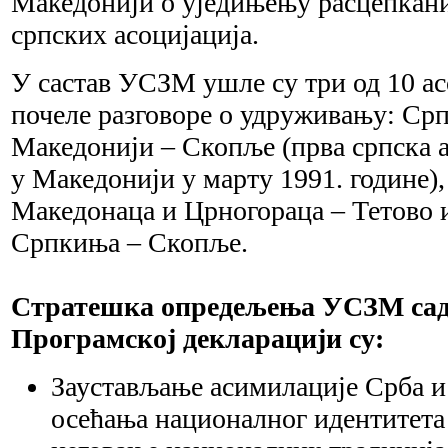
Македонији о уједињењу расцепкани
српских асоцијација.
У састав УСЗМ ушле су три од 10 асо
почеле разговоре о удруживању: Срп
Македонији – Скопље (прва српска 
у Македонији у марту 1991. године)
Македонаца и Црногораца – Тетово
Српкиња – Скопље.
Стратешка опредељења УСЗМ сад
Програмској декларацији су:
Заустављање асимилације Срба и
осећања националног идентитета