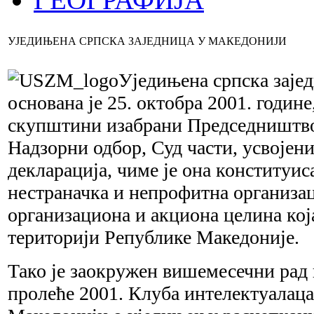
УЈЕДИЊЕНА СРПСКА ЗАЈЕДНИЦА У МАКЕДОНИЈИ
Уједињена српска заје
основана је 25. октобра 2001. године
скупштини изабрани Председништво
Надзорни одбор, Суд части, усвојен
декларација, чиме је она конституис
нестраначка и непрофитна организац
организациона и акциона целина која
територији Републике Македоније.
Тако је заокружен вишемесечни рад 
пролеће 2001. Клуба интелектуалаца