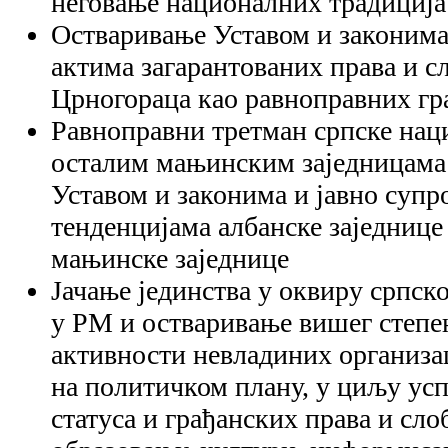
неговање националних традиција
Остваривање Уставом и законим
актима загарантованих права и с
Црногораца као равноправних г
Равноправни третман српске наци
осталим мањинским заједницама 
Уставом и законима и јавно суп
тенденцијама албанске заједнице
мањинске заједнице
Јачање јединства у оквиру српск
у РМ и остваривање вишег степе
активности невладиних организац
на политичком плану, у циљу ус
статуса и грађанских права и сло