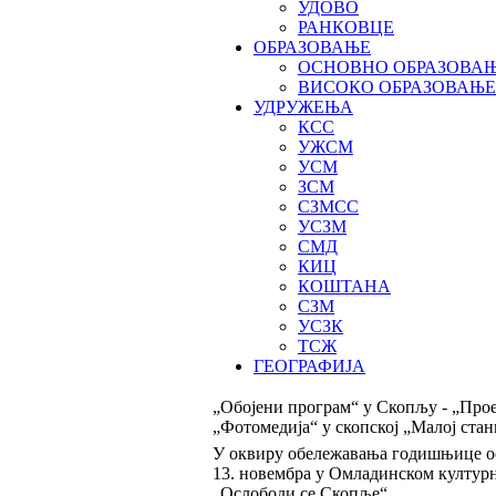
УДОВО
РАНКОВЦЕ
ОБРАЗОВАЊЕ
ОСНОВНО ОБРАЗОВА
ВИСОКО ОБРАЗОВАЊЕ
УДРУЖЕЊА
КСС
УЖСМ
УСМ
ЗСМ
СЗМСС
УСЗМ
СМД
КИЦ
КОШТАНА
СЗМ
УСЗК
ТСЖ
ГЕОГРАФИЈА
„Обојени програм“ у Скопљу - „Про
„Фотомедија“ у скопској „Малој ста
У оквиру обележавања годишњице ос
13. новембра у Омладинском културн
„Ослободи се Скопље“.