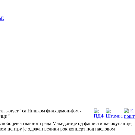
ЊЕ
ект жлуст“ сa Нишком филхармонијом -
ници“
лобођења главног града Македоније од фашистичке окупације,
ом центру је одржан велики рок концерт под насловом