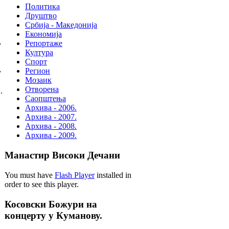
Политика
Друштво
Србија - Македонија
Економија
Репортаже
у
Култура
Спорт
Регион
у
Мозаик
Отворена
.
Саопштења
Архива - 2006.
Архива - 2007.
Архива - 2008.
Архива - 2009.
Манастир Високи Дечани
You must have
Flash Player
installed in
order to see this player.
Косовски Божури на
концерту у Куманову.