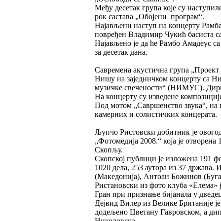
Међу десетак група које су наступи
рок састава „Обојени програм“.
Најављени наступ на концерту Рамба 
повређен Владимир Чукић басиста с
Најављено је да ће Рамбо Амадеус 
за десетак дана.
Савремена акустична група „Проект ж
Нишу на заједничком концерту са Н
музичке свечености“ (НИМУС). Дири
На концерту су изведене композиције
Под мотом „Савршенство звука“, на 
камерних и солистичких концерата.
Љупчо Ристовски добитник је ового
„Фотомедија 2008.“ која је отворена
Скопљу.
Скопској публици је изложена 191 фот
1020 дела, 253 аутора из 37 држава. 
(Македонија), Антоан Божинов (Буга
Ристановски из фото клуба «Елема» ј
Гран при признање бијанала у дведец
Дејвид Вилер из Велике Британије је
додељено Цветану Гавровском, а дип
Николовска.