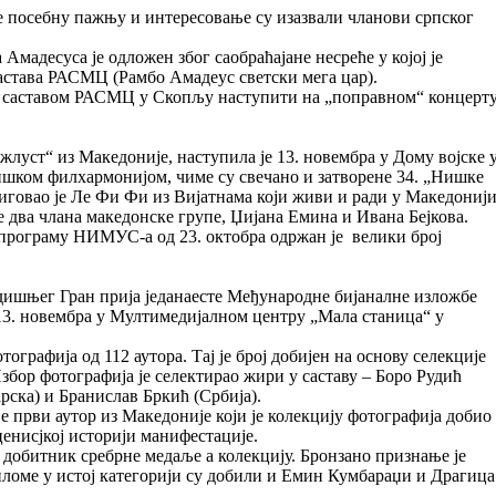
ле посебну пажњу и интересовање су изазвали чланови српског
Амадесуса је одложен због саобраћајане несреће у којој је
астава РАСМЦ (Рамбо Амадеус светски мега цар).
са саставом РАСМЦ у Скопљу наступити на „поправном“ концерт
луст“ из Македоније, наступила је 13. новембра у Дому војске 
ишком филхармонијом, чиме су свечано и затворене 34. „Нишке
говао је Ле Фи Фи из Вијатнама који живи и ради у Македонији
 два члана македонске групе, Џијана Емина и Ивана Бејкова.
програму НИМУС-а од 23. октобра одржан је велики број
дишњег Гран прија једанаесте Међународне бијаналне изложбе
 13. новембра у Мултимедијалном центру „Мала станица“ у
ографија од 112 аутора. Тај је број добијен на основу селекције
Избор фотографија је селектирао жири у саставу – Боро Рудић
рска) и Бранислав Бркић (Србија).
е први аутор из Македоније који је колекцију фотографија добио
енисјкој историји манифестације.
 добитник сребрне медаље а колекцију. Бронзано признање је
ломе у истој категорији су добили и Емин Кумбараџи и Драгица