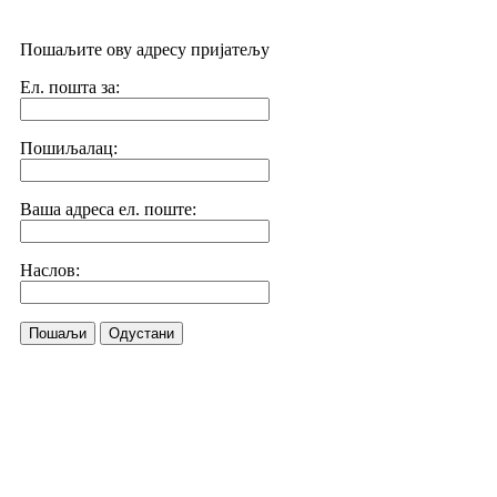
Пошаљите ову адресу пријатељу
Ел. пошта за:
Пошиљалац:
Ваша адреса ел. поште:
Наслов:
Пошаљи
Одустани