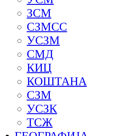
ЗСМ
СЗМСС
УСЗМ
СМД
КИЦ
КОШТАНА
СЗМ
УСЗК
ТСЖ
ГЕОГРАФИЈА