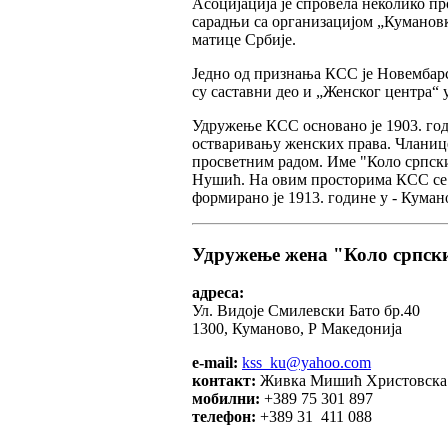
Асоцијација је спровела неколико пр
сарадњи са организацијом „Кумановк
матице Србије.
Једно од признања КСС је Новембарс
су саставни део и „Женског центра“ у
Удружење КСС основано је 1903. год
остваривању женских права. Чланице 
просветним радом. Име "Коло српски
Нушић. На овим просторима КСС се 
формирано је 1913. године у - Куман
Удружење жена "Коло српски
адреса:
Ул. Видоје Смилевски Бато бр.40
1300, Куманово, Р Македонија
e-mail:
kss_ku@yahoo.com
контакт:
Живка Мишић Христовска
мобилни:
+389 75 301 897
телефон:
+389 31 411 088