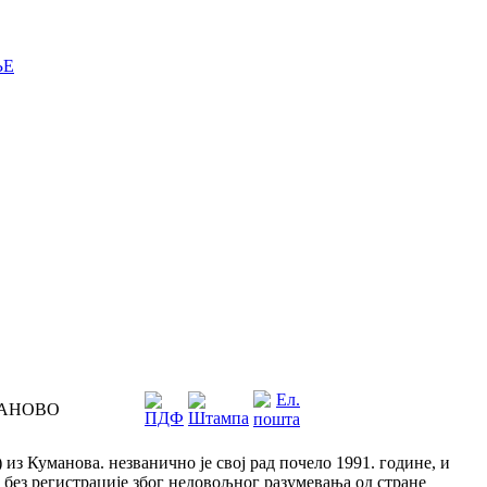
ЊЕ
МАНОВО
из Куманова. незванично је свој рад почело 1991. године, и
 без регистрације због недовољног разумевања од стране