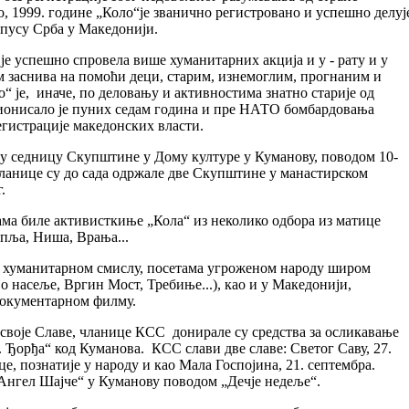
, 1999. године „Коло“је званично регистровано и успешно делуј
пусу Срба у Македонији.
је успешно спровела више хуманитарних акција и у - рату и у
ом заснива на помоћи деци, старим, изнемоглим, прогнаним и
“ је, иначе, по деловању и активностима знатно старије од
ционисало је пуних седам година и пре НАТО бомбардовања
регистрације македонских власти.
ану седницу Скупштине у Дому културе у Куманову, поводом 10-
ланице су до сада одржале две Скупштине у манастирском
.
ама биле активисткиње „Кола“ из неколико одбора из матице
упља, Ниша, Врања...
у хуманитарном смислу, посетама угроженом народу широм
 насеље, Вргин Мост, Требиње...), као и у Македонији,
документарном филму.
своје Славе, чланице КСС донирале су средства за осликавање
 Ђорђа“ код Куманова. КСС слави две славе: Светог Саву, 27.
е, познатије у народу и као Мала Госпојина, 21. септембра.
„Ангел Шајче“ у Куманову поводом „Дечје недеље“.