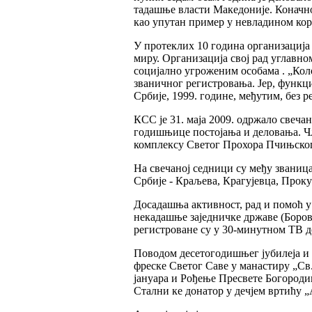
тадашње власти Македоније. Коначно
као упутан пример у невладином кор
У протеклих 10 година организација 
миру. Организација свој рад углавн
социјално угроженим особама . „Коло
званичног регистровања. Јер, функ
Србије, 1999. године, међутим, без 
КСС је 31. маја 2009. одржало свеч
годишњице постојања и деловања. Ч
комплексу Светог Прохора Пчињског
На свечаној седници су међу званиц
Србије - Краљева, Крагујевца, Прок
Досадашња активност, рад и помоћ 
некадашње заједничке државе (Борово
регистроване су у 30-минутном ТВ 
Поводом десетогодишњег јубилеја и 
фреске Светог Саве у манастиру „Св.
јануара и Рођење Пресвете Богородиц
Стални ке донатор у дечјем вртићу 