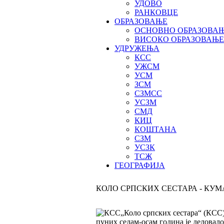
УДОВО
РАНКОВЦЕ
ОБРАЗОВАЊЕ
ОСНОВНО ОБРАЗОВА
ВИСОКО ОБРАЗОВАЊЕ
УДРУЖЕЊА
КСС
УЖСМ
УСМ
ЗСМ
СЗМСС
УСЗМ
СМД
КИЦ
КОШТАНА
СЗМ
УСЗК
ТСЖ
ГЕОГРАФИЈА
КОЛО СРПСКИХ СЕСТАРА - КУ
„Коло српских сестара“ (КСС) 
пуних седам-осам година је деловало