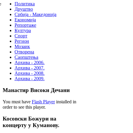
Политика
е
Друштво
Србија - Македонија
Економија
Репортаже
Култура
Спорт
Регион
Мозаик
Отворена
Саопштења
Архива - 2006.
Архива - 2007.
Архива - 2008.
Архива - 2009.
Манастир Високи Дечани
You must have
Flash Player
installed in
order to see this player.
Косовски Божури на
концерту у Куманову.