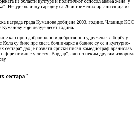
ојеката из области културе и политичког оспосбљавања жена, у
а“. Негује одличну сарадњу са 26 истоимених организација из
ка награда града Куманова добијена 2003. године. Чланице КСС
 Куманову који делује десет година.
ине као прво добровољно и добротворно удружење за борбу у
Кола су биле пре свега болничарке а бавиле су се и културно-
х сестара" дао је познати српски писац комедиограф Бранислав
најпре помиње у листу „Вардар“, али по неким другим изворим
ову.
х сестара"